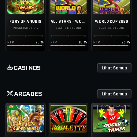
FURY OF ANUBIS
ALL STARS - WORLD CUP 2026
WORLD CUP 2026
PRAGMATIC PLAY
ECLIPSE STUDIO
ECLIPSE STUDIO
RTP
96
%
RTP
96
%
RTP
95
%
CASINOS
Lihat Semua
ARCADES
Lihat Semua