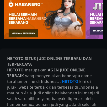
HBTOTO SITUS JUDI ONLINE TERBARU DAN
TERPERCAYA
HBTOTO
merupakan
AGEN JUDI ONLINE
TERBAIK
yang menyediakan beberapa game
taruhan online di Indonesia.
HBTOTO
kini di
juluki website terbaik dan terbesar di Indonesia
maupun Asia. Judi online belakangan ini menjadi
salah satu pilihan yang banyak digemari oleh
hampir semua pemain judi yang ada di seluruh